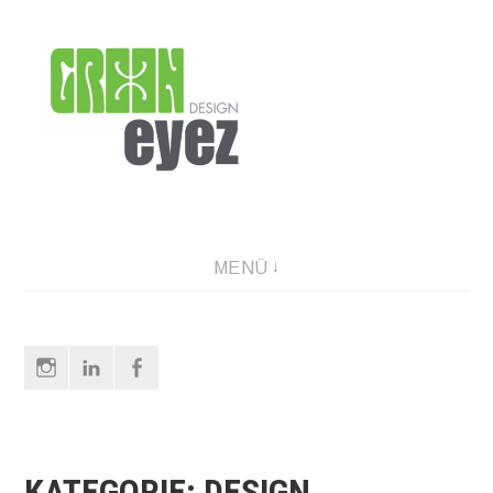
Direkt
zum
Inhalt
graphic design & photography
MENÜ
Instagram
LinkedIn
Facebook
KATEGORIE:
DESIGN