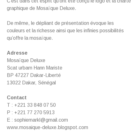
C’est dans cet esprit qu’ont été conçu le logo et la charte
graphique de Mosaïque Deluxe.
De même, le dépliant de présentation évoque les
couleurs et la richesse ainsi que les infinies possibilités
qu’offre la mosaïque.
Adresse
Mosaïque Deluxe
Scat urbam Hann Mariste
BP 47227 Dakar-Liberté
13022 Dakar, Sénégal
Contact
T : +221 33 848 07 50
P : +221 77 270 5913
E : sophiemarkl@gmail.com
www.mosaique-deluxe.blogspot.com