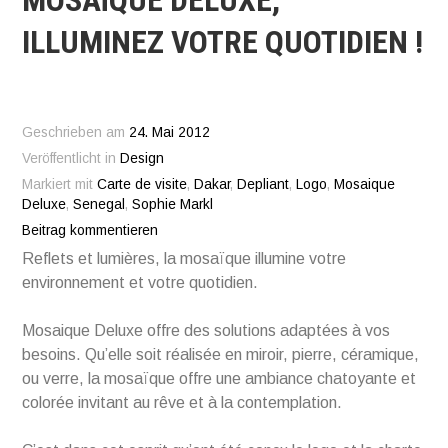
MOSAÏQUE DELUXE,
ILLUMINEZ VOTRE QUOTIDIEN !
Geschrieben am
24. Mai 2012
Veröffentlicht in
Design
Markiert mit
Carte de visite
,
Dakar
,
Depliant
,
Logo
,
Mosaique
Deluxe
,
Senegal
,
Sophie Markl
Beitrag kommentieren
Reflets et lumières, la mosaïque illumine votre
environnement et votre quotidien.
Mosaique Deluxe offre des solutions adaptées à vos
besoins. Qu’elle soit réalisée en miroir, pierre, céramique,
ou verre, la mosaïque offre une ambiance chatoyante et
colorée invitant au rêve et à la contemplation.