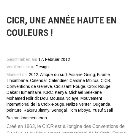
CICR, UNE ANNÉE HAUTE EN
COULEURS !
Geschrieben am
17. Februar 2012
Veröffentlicht in
Design
Markiert mit
2012
,
Afrique du sud
,
Assane Gning
,
Birame
Thiombane
,
Calendar
,
Calendrier
,
Caroline Mbirua
,
CICR
,
Conventions de Geneve
,
Croissant-Rouge
,
Croix-Rouge
,
Dakar
,
Humanitaire
,
ICRC
,
Kenya
,
Michael Selekane
,
Mohamed Ndir dit Dou
,
Moussa Ndiaye
,
Mouvement
international de la Croix-Rouge
,
Nalize Venter
,
Ouganda
,
peinture
,
Rakuru Jimmy
,
Senegal
,
Tom Mboya
,
Yusuf Ssali
Beitrag kommentieren
Créé en 1863, le CICR est à l’origine des Conventions de