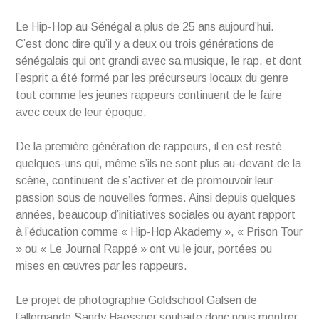
Le Hip-Hop au Sénégal a plus de 25 ans aujourd’hui.
C’est donc dire qu’il y a deux ou trois générations de
sénégalais qui ont grandi avec sa musique, le rap, et dont
l’esprit a été formé par les précurseurs locaux du genre
tout comme les jeunes rappeurs continuent de le faire
avec ceux de leur époque.
De la première génération de rappeurs, il en est resté
quelques-uns qui, même s’ils ne sont plus au-devant de la
scène, continuent de s’activer et de promouvoir leur
passion sous de nouvelles formes. Ainsi depuis quelques
années, beaucoup d’initiatives sociales ou ayant rapport
à l’éducation comme « Hip-Hop Akademy », « Prison Tour
» ou « Le Journal Rappé » ont vu le jour, portées ou
mises en œuvres par les rappeurs.
Le projet de photographie Goldschool Galsen de
l’allemande Sandy Haessner souhaite donc nous montrer