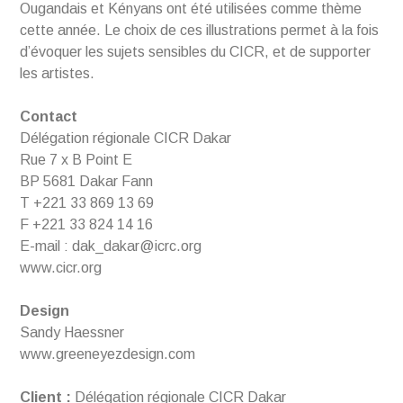
Ougandais et Kényans ont été utilisées comme thème
cette année. Le choix de ces illustrations permet à la fois
d’évoquer les sujets sensibles du CICR, et de supporter
les artistes.
Contact
Délégation régionale CICR Dakar
Rue 7 x B Point E
BP 5681 Dakar Fann
T +221 33 869 13 69
F +221 33 824 14 16
E-mail : dak_dakar@icrc.org
www.cicr.org
Design
Sandy Haessner
www.greeneyezdesign.com
Client :
Délégation régionale CICR Dakar