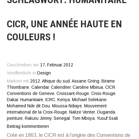
CICR, UNE ANNÉE HAUTE EN
COULEURS !
Geschrieben am
17. Februar 2012
Veröffentlicht in
Design
Markiert mit
2012
,
Afrique du sud
,
Assane Gning
,
Birame
Thiombane
,
Calendar
,
Calendrier
,
Caroline Mbirua
,
CICR
,
Conventions de Geneve
,
Croissant-Rouge
,
Croix-Rouge
,
Dakar
,
Humanitaire
,
ICRC
,
Kenya
,
Michael Selekane
,
Mohamed Ndir dit Dou
,
Moussa Ndiaye
,
Mouvement
international de la Croix-Rouge
,
Nalize Venter
,
Ouganda
,
peinture
,
Rakuru Jimmy
,
Senegal
,
Tom Mboya
,
Yusuf Ssali
Beitrag kommentieren
Créé en 1863, le CICR est à l’origine des Conventions de