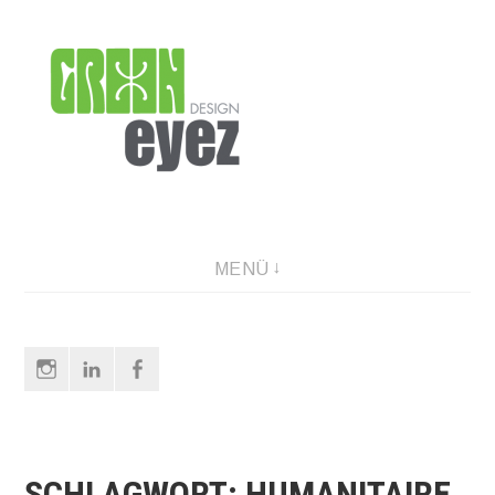
Direkt
zum
Inhalt
graphic design & photography
MENÜ
Instagram
LinkedIn
Facebook
SCHLAGWORT:
HUMANITAIRE