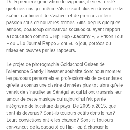
De la première génération de rappeurs, il en est resté
quelques-uns qui, même s’ils ne sont plus au-devant de la
scène, continuent de s’activer et de promouvoir leur
passion sous de nouvelles formes. Ainsi depuis quelques
années, beaucoup d’initiatives sociales ou ayant rapport
à l’éducation comme « Hip-Hop Akademy », « Prison Tour
» ou « Le Journal Rappé » ont vu le jour, portées ou
mises en œuvres par les rappeurs.
Le projet de photographie Goldschool Galsen de
l’allemande Sandy Haessner souhaite donc nous montrer
les parcours personnels et professionnels de ces artistes
qu’elle a connus une dizaine d’années plus tôt alors qu’elle
venait de s’installer au Sénégal et qui lui ont transmis leur
amour de cette musique qui aujourd’hui fait partie
intégrante de la culture du pays. De 2005 à 2015, que
sont-ils devenus? Sont-ils toujours actifs dans le rap?
Leurs convictions ont-elles changé? Sont-ils toujours
convaincus de la capacité du Hip-Hop à changer le