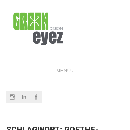
Direkt
zum
Inhalt
graphic design & photography
MENÜ
Instagram
LinkedIn
Facebook
SCHLAGWORT:
GOETHE-