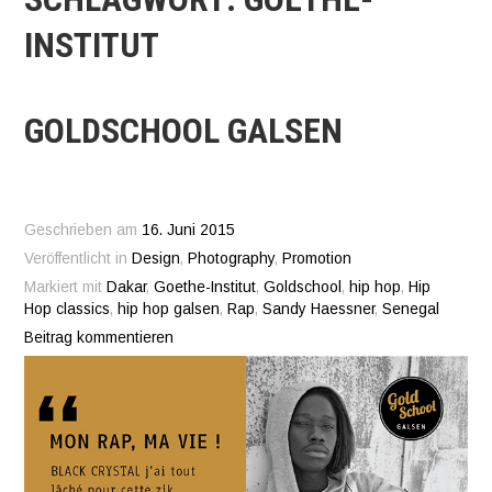
INSTITUT
GOLDSCHOOL GALSEN
Geschrieben am
16. Juni 2015
Veröffentlicht in
Design
,
Photography
,
Promotion
Markiert mit
Dakar
,
Goethe-Institut
,
Goldschool
,
hip hop
,
Hip
Hop classics
,
hip hop galsen
,
Rap
,
Sandy Haessner
,
Senegal
Beitrag kommentieren