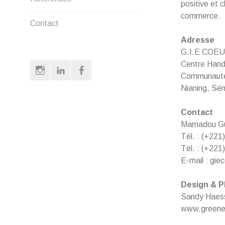
positive et 
commerce.
Contact
Adresse
G.I.E COEUR
Centre Hand
Instagram
LinkedIn
Facebook
Communauté 
Nianing, Sé
Contact
Mamadou G
Tél. : (+221
Tél. : (+221
E-mail : gie
Design & P
Sandy Haes
www.greene