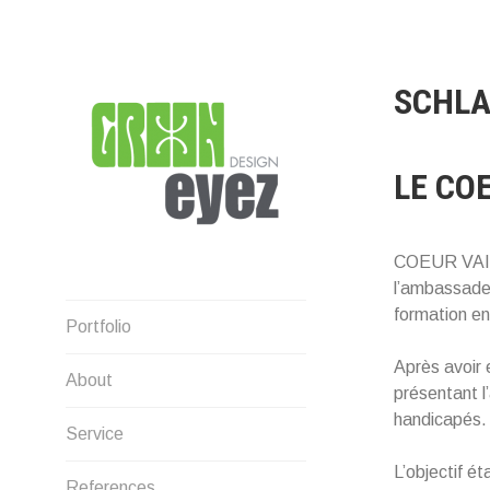
Direkt
zum
Inhalt
SCHL
LE CO
COEUR VAILL
l’ambassade 
graphic design & photography
formation en
Portfolio
Après avoir 
About
présentant l’
handicapés.
Service
L’objectif é
References