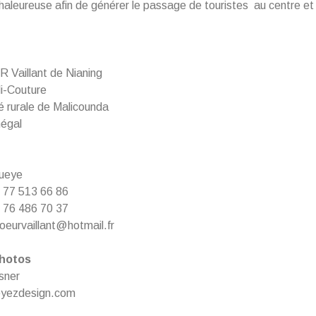
chaleureuse afin de générer le passage de touristes au centre et
 Vaillant de Nianing
i-Couture
rurale de Malicounda
négal
ueye
) 77 513 66 86
) 76 486 70 37
coeurvaillant@hotmail.fr
hotos
sner
yezdesign.com