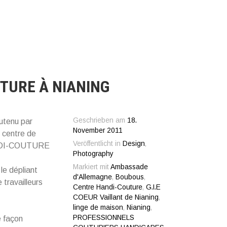
TURE À NIANING
Geschrieben am
18.
utenu par
November 2011
 centre de
Veröffentlicht in
Design
,
 HANDI-COUTURE
Photography
Markiert mit
Ambassade
le dépliant
d'Allemagne
,
Boubous
,
e travailleurs
Centre Handi-Couture
,
G.I.E
COEUR Vaillant de Nianing
,
linge de maison
,
Nianing
,
PROFESSIONNELS
e façon