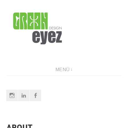
Direkt
zum
Inhalt
graphic design & photography
MENÜ
Instagram
LinkedIn
Facebook
ABOUT