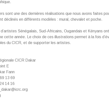
phique.
ers sont une des dernières réalisations que nous avons faites po
ont déclinés en différents modèles : mural, chevalet et poche.
 d’artistes Sénégalais, Sud-Africains, Ougandais et Kényans ont 
cette année. Le choix de ces illustrations permet à la fois d’é
bles du CICR, et de supporter les artistes.
régionale CICR Dakar
oint E
kar Fann
69 13 69
24 14 16
k_dakar@icrc.org
g