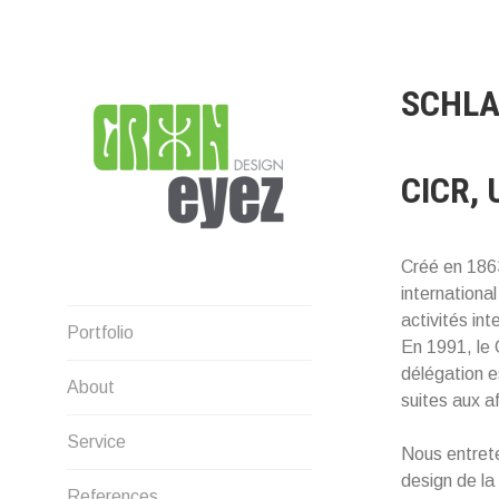
Direkt
zum
Inhalt
SCHL
CICR,
Créé en 186
internationa
graphic design & photography
activités int
Portfolio
En 1991, le 
délégation e
About
suites aux a
Service
Nous entrete
design de la
References