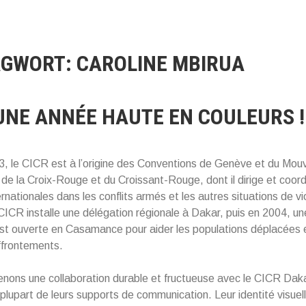
AGWORT:
CAROLINE MBIRUA
 UNE ANNÉE HAUTE EN COULEURS !
3, le CICR est à l’origine des Conventions de Genève et du Mo
l de la Croix-Rouge et du Croissant-Rouge, dont il dirige et coor
ernationales dans les conflits armés et les autres situations de v
CICR installe une délégation régionale à Dakar, puis en 2004, un
st ouverte en Casamance pour aider les populations déplacées 
ffrontements.
nons une collaboration durable et fructueuse avec le CICR Dakar
 plupart de leurs supports de communication. Leur identité visuel