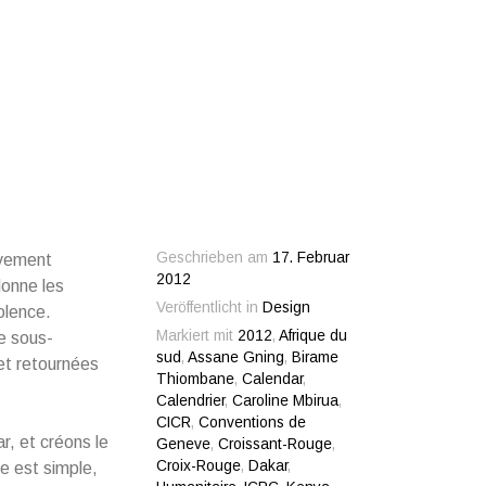
Geschrieben am
17. Februar
uvement
2012
donne les
Veröffentlicht in
Design
iolence.
Markiert mit
2012
,
Afrique du
e sous-
sud
,
Assane Gning
,
Birame
et retournées
Thiombane
,
Calendar
,
Calendrier
,
Caroline Mbirua
,
CICR
,
Conventions de
, et créons le
Geneve
,
Croissant-Rouge
,
Croix-Rouge
,
Dakar
,
le est simple,