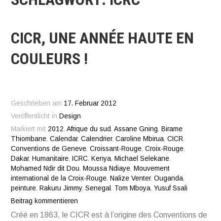
CICR, UNE ANNÉE HAUTE EN
COULEURS !
Geschrieben am
17. Februar 2012
Veröffentlicht in
Design
Markiert mit
2012
,
Afrique du sud
,
Assane Gning
,
Birame
Thiombane
,
Calendar
,
Calendrier
,
Caroline Mbirua
,
CICR
,
Conventions de Geneve
,
Croissant-Rouge
,
Croix-Rouge
,
Dakar
,
Humanitaire
,
ICRC
,
Kenya
,
Michael Selekane
,
Mohamed Ndir dit Dou
,
Moussa Ndiaye
,
Mouvement
international de la Croix-Rouge
,
Nalize Venter
,
Ouganda
,
peinture
,
Rakuru Jimmy
,
Senegal
,
Tom Mboya
,
Yusuf Ssali
Beitrag kommentieren
Créé en 1863, le CICR est à l’origine des Conventions de