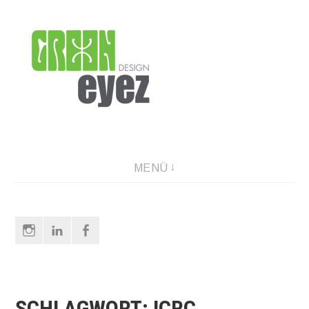
Direkt
zum
Inhalt
graphic design & photography
MENÜ
Instagram
LinkedIn
Facebook
SCHLAGWORT:
ICRC