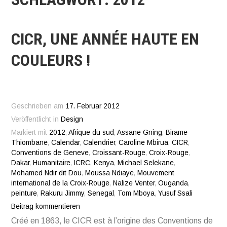
CICR, UNE ANNÉE HAUTE EN
COULEURS !
Geschrieben am
17. Februar 2012
Veröffentlicht in
Design
Markiert mit
2012
,
Afrique du sud
,
Assane Gning
,
Birame
Thiombane
,
Calendar
,
Calendrier
,
Caroline Mbirua
,
CICR
,
Conventions de Geneve
,
Croissant-Rouge
,
Croix-Rouge
,
Dakar
,
Humanitaire
,
ICRC
,
Kenya
,
Michael Selekane
,
Mohamed Ndir dit Dou
,
Moussa Ndiaye
,
Mouvement
international de la Croix-Rouge
,
Nalize Venter
,
Ouganda
,
peinture
,
Rakuru Jimmy
,
Senegal
,
Tom Mboya
,
Yusuf Ssali
Beitrag kommentieren
Créé en 1863, le CICR est à l’origine des Conventions de