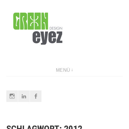
Direkt
zum
Inhalt
graphic design & photography
MENÜ
Instagram
LinkedIn
Facebook
SCHLAGWORT:
2012