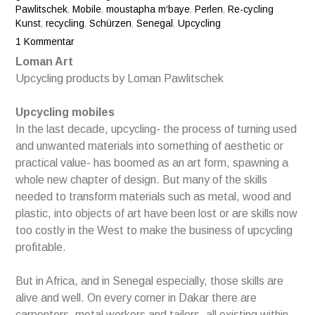
Pawlitschek
,
Mobile
,
moustapha m‘baye
,
Perlen
,
Re-cycling
Kunst
,
recycling
,
Schürzen
,
Senegal
,
Upcycling
1 Kommentar
Loman Art
Upcycling products by Loman Pawlitschek
Upcycling mobiles
In the last decade, upcycling- the process of turning used
and unwanted materials into something of aesthetic or
practical value- has boomed as an art form, spawning a
whole new chapter of design. But many of the skills
needed to transform materials such as metal, wood and
plastic, into objects of art have been lost or are skills now
too costly in the West to make the business of upcycling
profitable.
But in Africa, and in Senegal especially, those skills are
alive and well. On every corner in Dakar there are
carpenters, metal workers and tailors, all existing within