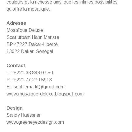
couleurs et la richesse ainsi que les infinies possibilités
qu’offre la mosaïque.
Adresse
Mosaïque Deluxe
Scat urbam Hann Mariste
BP 47227 Dakar-Liberté
13022 Dakar, Sénégal
Contact
T : +221 33 848 07 50
P : +221 77 270 5913
E : sophiemarkl@gmail.com
www.mosaique-deluxe.blogspot.com
Design
Sandy Haessner
www.greeneyezdesign.com