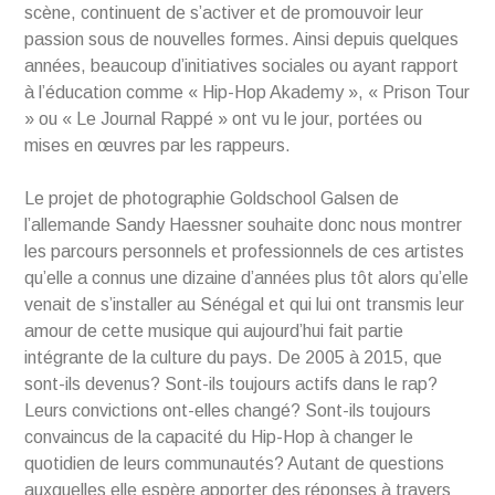
scène, continuent de s’activer et de promouvoir leur
passion sous de nouvelles formes. Ainsi depuis quelques
années, beaucoup d’initiatives sociales ou ayant rapport
à l’éducation comme « Hip-Hop Akademy », « Prison Tour
» ou « Le Journal Rappé » ont vu le jour, portées ou
mises en œuvres par les rappeurs.
Le projet de photographie Goldschool Galsen de
l’allemande Sandy Haessner souhaite donc nous montrer
les parcours personnels et professionnels de ces artistes
qu’elle a connus une dizaine d’années plus tôt alors qu’elle
venait de s’installer au Sénégal et qui lui ont transmis leur
amour de cette musique qui aujourd’hui fait partie
intégrante de la culture du pays. De 2005 à 2015, que
sont-ils devenus? Sont-ils toujours actifs dans le rap?
Leurs convictions ont-elles changé? Sont-ils toujours
convaincus de la capacité du Hip-Hop à changer le
quotidien de leurs communautés? Autant de questions
auxquelles elle espère apporter des réponses à travers