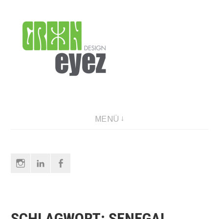
Direkt
zum
Inhalt
graphic design & photography
MENÜ
Instagram
LinkedIn
Facebook
SCHLAGWORT:
SENEGAL