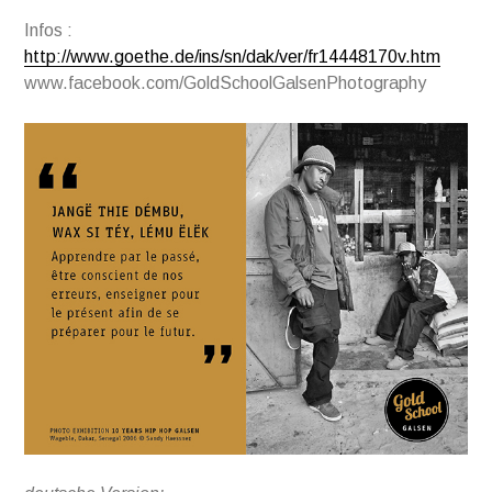
Infos :
http://www.goethe.de/ins/sn/dak/ver/fr14448170v.htm
www.facebook.com/GoldSchoolGalsenPhotography