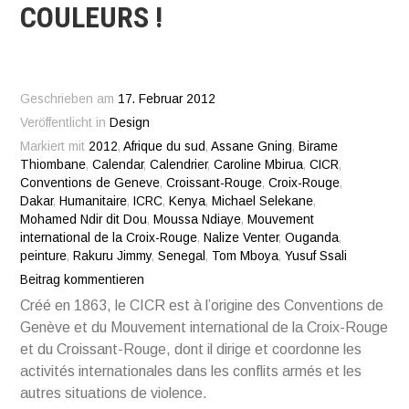
COULEURS !
Geschrieben am
17. Februar 2012
Veröffentlicht in
Design
Markiert mit
2012
,
Afrique du sud
,
Assane Gning
,
Birame
Thiombane
,
Calendar
,
Calendrier
,
Caroline Mbirua
,
CICR
,
Conventions de Geneve
,
Croissant-Rouge
,
Croix-Rouge
,
Dakar
,
Humanitaire
,
ICRC
,
Kenya
,
Michael Selekane
,
Mohamed Ndir dit Dou
,
Moussa Ndiaye
,
Mouvement
international de la Croix-Rouge
,
Nalize Venter
,
Ouganda
,
peinture
,
Rakuru Jimmy
,
Senegal
,
Tom Mboya
,
Yusuf Ssali
Beitrag kommentieren
Créé en 1863, le CICR est à l’origine des Conventions de
Genève et du Mouvement international de la Croix-Rouge
et du Croissant-Rouge, dont il dirige et coordonne les
activités internationales dans les conflits armés et les
autres situations de violence.