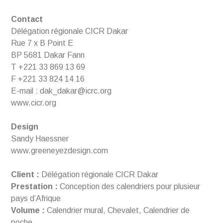
Contact
Délégation régionale CICR Dakar
Rue 7 x B Point E
BP 5681 Dakar Fann
T +221 33 869 13 69
F +221 33 824 14 16
E-mail : dak_dakar@icrc.org
www.cicr.org
Design
Sandy Haessner
www.greeneyezdesign.com
Client :
Délégation régionale CICR Dakar
Prestation :
Conception des calendriers pour plusieur
pays d’Afrique
Volume :
Calendrier mural, Chevalet, Calendrier de
poche