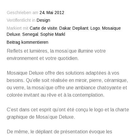
Geschrieben am
24. Mai 2012
Veröffentlicht in
Design
Markiert mit
Carte de visite
,
Dakar
,
Depliant
,
Logo
,
Mosaique
Deluxe
,
Senegal
,
Sophie Markl
Beitrag kommentieren
Reflets et lumières, la mosaïque illumine votre
environnement et votre quotidien.
Mosaique Deluxe offre des solutions adaptées à vos
besoins. Qu’elle soit réalisée en miroir, pierre, céramique,
ou verre, la mosaïque offre une ambiance chatoyante et
colorée invitant au rêve et à la contemplation.
C’est dans cet esprit qu’ont été conçu le logo et la charte
graphique de Mosaïque Deluxe.
De même, le dépliant de présentation évoque les