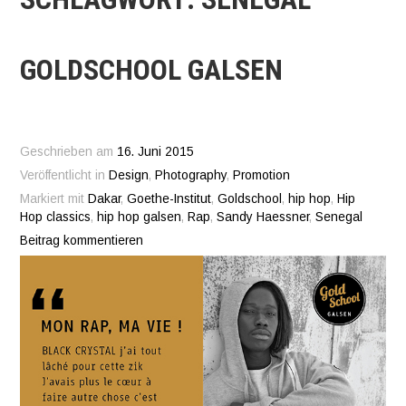
GOLDSCHOOL GALSEN
Geschrieben am
16. Juni 2015
Veröffentlicht in
Design
,
Photography
,
Promotion
Markiert mit
Dakar
,
Goethe-Institut
,
Goldschool
,
hip hop
,
Hip
Hop classics
,
hip hop galsen
,
Rap
,
Sandy Haessner
,
Senegal
Beitrag kommentieren