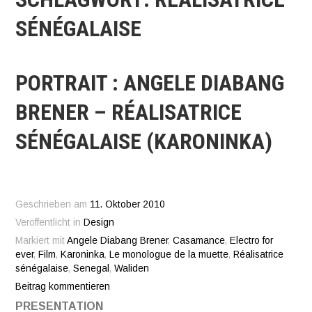
SÉNÉGALAISE
PORTRAIT : ANGELE DIABANG
BRENER – RÉALISATRICE
SÉNÉGALAISE (KARONINKA)
Geschrieben am
11. Oktober 2010
Veröffentlicht in
Design
Markiert mit
Angele Diabang Brener
,
Casamance
,
Electro for
ever
,
Film
,
Karoninka
,
Le monologue de la muette
,
Réalisatrice
sénégalaise
,
Senegal
,
Waliden
Beitrag kommentieren
PRESENTATION