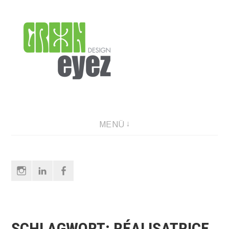
Direkt
zum
Inhalt
graphic design & photography
MENÜ
Instagram
LinkedIn
Facebook
SCHLAGWORT:
RÉALISATRICE