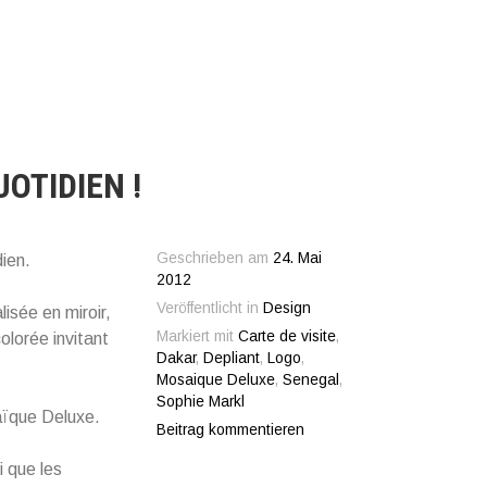
OTIDIEN !
Geschrieben am
24. Mai
dien.
2012
Veröffentlicht in
Design
isée en miroir,
Markiert mit
Carte de visite
,
olorée invitant
Dakar
,
Depliant
,
Logo
,
Mosaique Deluxe
,
Senegal
,
Sophie Markl
saïque Deluxe.
Beitrag kommentieren
i que les