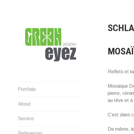
Direkt
zum
Inhalt
SCHL
MOSAÏ
Reflets et l
graphic design & photography
Mosaique Del
Portfolio
pierre, céra
au rêve et à
About
C’est dans c
Service
De même, le 
References