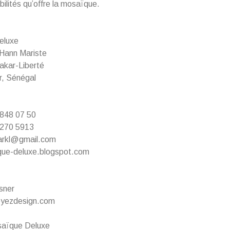
ibilités qu’offre la mosaïque.
eluxe
Hann Mariste
kar-Liberté
, Sénégal
 848 07 50
 270 5913
arkl@gmail.com
ue-deluxe.blogspot.com
sner
yezdesign.com
aïque Deluxe