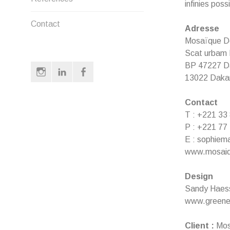
infinies poss
Contact
Adresse
Mosaïque D
Scat urbam 
BP 47227 Da
Instagram
LinkedIn
Facebook
13022 Dakar
Contact
T : +221 33
P : +221 77
E : sophiem
www.mosaiq
Design
Sandy Haes
www.greene
Client :
Mos