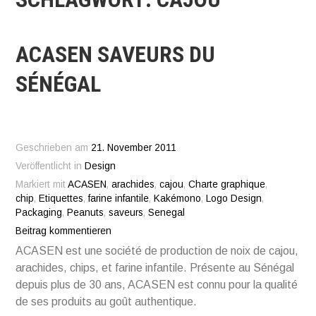
ACASEN SAVEURS DU
SÉNÉGAL
Geschrieben am
21. November 2011
Veröffentlicht in
Design
Markiert mit
ACASEN
,
arachides
,
cajou
,
Charte graphique
,
chip
,
Etiquettes
,
farine infantile
,
Kakémono
,
Logo Design
,
Packaging
,
Peanuts
,
saveurs
,
Senegal
Beitrag kommentieren
ACASEN est une société de production de noix de cajou,
arachides, chips, et farine infantile. Présente au Sénégal
depuis plus de 30 ans, ACASEN est connu pour la qualité
de ses produits au goût authentique.