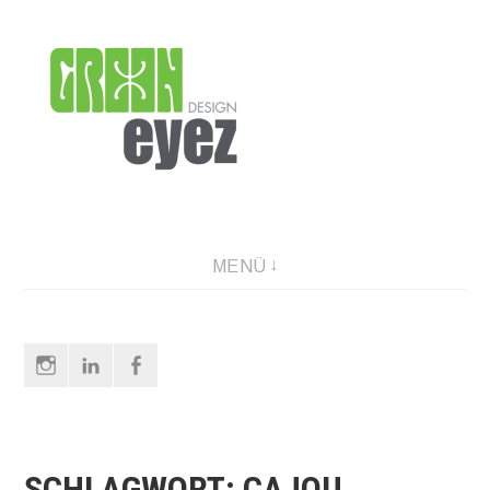
Direkt
zum
Inhalt
graphic design & photography
MENÜ
Instagram
LinkedIn
Facebook
SCHLAGWORT:
CAJOU