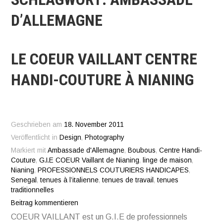
D’ALLEMAGNE
LE COEUR VAILLANT CENTRE
HANDI-COUTURE À NIANING
Geschrieben am
18. November 2011
Veröffentlicht in
Design
,
Photography
Markiert mit
Ambassade d'Allemagne
,
Boubous
,
Centre Handi-
Couture
,
G.I.E COEUR Vaillant de Nianing
,
linge de maison
,
Nianing
,
PROFESSIONNELS COUTURIERS HANDICAPES
,
Senegal
,
tenues à l’italienne
,
tenues de travail
,
tenues
traditionnelles
Beitrag kommentieren
COEUR VAILLANT est un G.I.E de professionnels