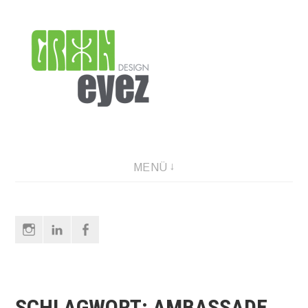
Direkt
zum
Inhalt
graphic design & photography
MENÜ
Instagram
LinkedIn
Facebook
SCHLAGWORT:
AMBASSADE