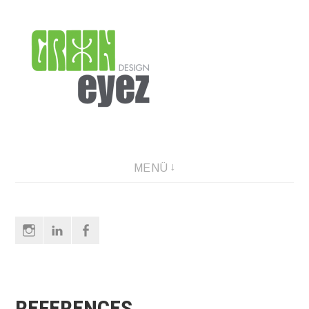
Direkt
zum
Inhalt
graphic design & photography
MENÜ
Instagram
LinkedIn
Facebook
REFERENCES