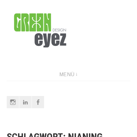
Direkt
zum
Inhalt
graphic design & photography
MENÜ
Instagram
LinkedIn
Facebook
SCHLAGWORT:
NIANING