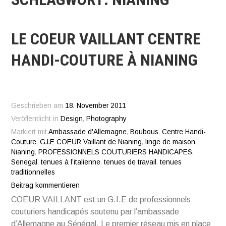
LE COEUR VAILLANT CENTRE
HANDI-COUTURE À NIANING
Geschrieben am
18. November 2011
Veröffentlicht in
Design
,
Photography
Markiert mit
Ambassade d'Allemagne
,
Boubous
,
Centre Handi-
Couture
,
G.I.E COEUR Vaillant de Nianing
,
linge de maison
,
Nianing
,
PROFESSIONNELS COUTURIERS HANDICAPES
,
Senegal
,
tenues à l’italienne
,
tenues de travail
,
tenues
traditionnelles
Beitrag kommentieren
COEUR VAILLANT est un G.I.E de professionnels
couturiers handicapés soutenu par l’ambassade
d’Allemagne au Sénégal. Le premier réseau mis en place