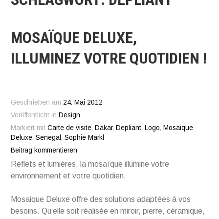
MOSAÏQUE DELUXE,
ILLUMINEZ VOTRE QUOTIDIEN !
Geschrieben am
24. Mai 2012
Veröffentlicht in
Design
Markiert mit
Carte de visite
,
Dakar
,
Depliant
,
Logo
,
Mosaique
Deluxe
,
Senegal
,
Sophie Markl
Beitrag kommentieren
Reflets et lumières, la mosaïque illumine votre
environnement et votre quotidien.
Mosaique Deluxe offre des solutions adaptées à vos
besoins. Qu’elle soit réalisée en miroir, pierre, céramique,