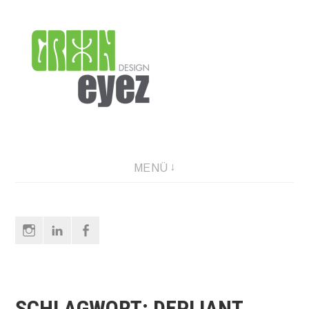
Direkt
zum
Inhalt
graphic design & photography
MENÜ
Instagram
LinkedIn
Facebook
SCHLAGWORT:
DEPLIANT