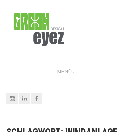
Direkt
zum
Inhalt
graphic design & photography
MENÜ
Instagram
LinkedIn
Facebook
SCHLAGWORT:
WINDANLAGE