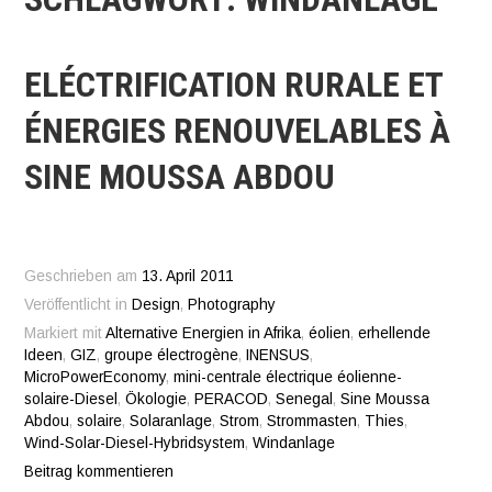
ELÉCTRIFICATION RURALE ET
ÉNERGIES RENOUVELABLES À
SINE MOUSSA ABDOU
Geschrieben am
13. April 2011
Veröffentlicht in
Design
,
Photography
Markiert mit
Alternative Energien in Afrika
,
éolien
,
erhellende
Ideen
,
GIZ
,
groupe électrogène
,
INENSUS
,
MicroPowerEconomy
,
mini-centrale électrique éolienne-
solaire-Diesel
,
Ökologie
,
PERACOD
,
Senegal
,
Sine Moussa
Abdou
,
solaire
,
Solaranlage
,
Strom
,
Strommasten
,
Thies
,
Wind-Solar-Diesel-Hybridsystem
,
Windanlage
Beitrag kommentieren