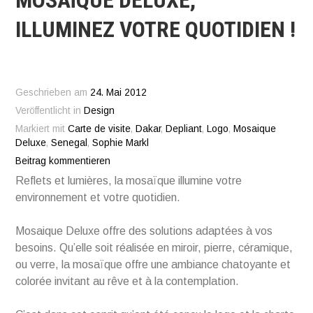
MOSAÏQUE DELUXE,
ILLUMINEZ VOTRE QUOTIDIEN !
Geschrieben am
24. Mai 2012
Veröffentlicht in
Design
Markiert mit
Carte de visite
,
Dakar
,
Depliant
,
Logo
,
Mosaique
Deluxe
,
Senegal
,
Sophie Markl
Beitrag kommentieren
Reflets et lumières, la mosaïque illumine votre
environnement et votre quotidien.
Mosaique Deluxe offre des solutions adaptées à vos
besoins. Qu’elle soit réalisée en miroir, pierre, céramique,
ou verre, la mosaïque offre une ambiance chatoyante et
colorée invitant au rêve et à la contemplation.