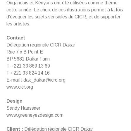
Ougandais et Kényans ont été utilisées comme thème
cette année. Le choix de ces illustrations permet à la fois
d’évoquer les sujets sensibles du CICR, et de supporter
les artistes.
Contact
Délégation régionale CICR Dakar
Rue 7 x B Point E
BP 5681 Dakar Fann
T +221 33 869 13 69
F +221 33 824 14 16
E-mail : dak_dakar@icrc.org
www.cicr.org
Design
Sandy Haessner
www.greeneyezdesign.com
Client :
Délégation régionale CICR Dakar