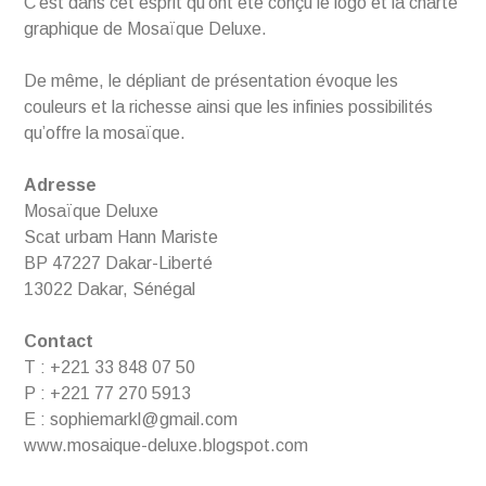
C’est dans cet esprit qu’ont été conçu le logo et la charte
graphique de Mosaïque Deluxe.
De même, le dépliant de présentation évoque les
couleurs et la richesse ainsi que les infinies possibilités
qu’offre la mosaïque.
Adresse
Mosaïque Deluxe
Scat urbam Hann Mariste
BP 47227 Dakar-Liberté
13022 Dakar, Sénégal
Contact
T : +221 33 848 07 50
P : +221 77 270 5913
E : sophiemarkl@gmail.com
www.mosaique-deluxe.blogspot.com