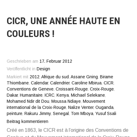
CICR, UNE ANNÉE HAUTE EN
COULEURS !
Geschrieben am
17. Februar 2012
Veröffentlicht in
Design
Markiert mit
2012
,
Afrique du sud
,
Assane Gning
,
Birame
Thiombane
,
Calendar
,
Calendrier
,
Caroline Mbirua
,
CICR
,
Conventions de Geneve
,
Croissant-Rouge
,
Croix-Rouge
,
Dakar
,
Humanitaire
,
ICRC
,
Kenya
,
Michael Selekane
,
Mohamed Ndir dit Dou
,
Moussa Ndiaye
,
Mouvement
international de la Croix-Rouge
,
Nalize Venter
,
Ouganda
,
peinture
,
Rakuru Jimmy
,
Senegal
,
Tom Mboya
,
Yusuf Ssali
Beitrag kommentieren
Créé en 1863, le CICR est à l’origine des Conventions de