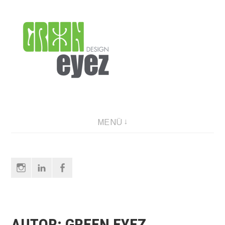
Direkt
zum
Inhalt
graphic design & photography
MENÜ
Instagram
LinkedIn
Facebook
AUTOR:
GREEN EYEZ