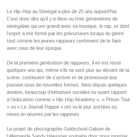
Le Hip-Hop au Sénégal a plus de 25 ans aujourd’hui.
C’est donc dire qu’il y a deux ou trois générations de
sénégalais qui ont grandi avec sa musique, le rap, et dont
l’esprit a été formé par les précurseurs locaux du genre
tout comme les jeunes rappeurs continuent de le faire
avec ceux de leur époque.
De la première génération de rappeurs, il en est resté
quelques-uns qui, même s’ils ne sont plus au-devant de la
scène, continuent de s’activer et de promouvoir leur
passion sous de nouvelles formes. Ainsi depuis quelques
années, beaucoup d’initiatives sociales ou ayant rapport
à l’éducation comme « Hip-Hop Akademy », « Prison Tour
» ou « Le Journal Rappé » ont vu le jour, portées ou
mises en œuvres par les rappeurs.
Le projet de photographie Goldschool Galsen de
l’allemande Sandy Haessner souhaite donc nous montrer