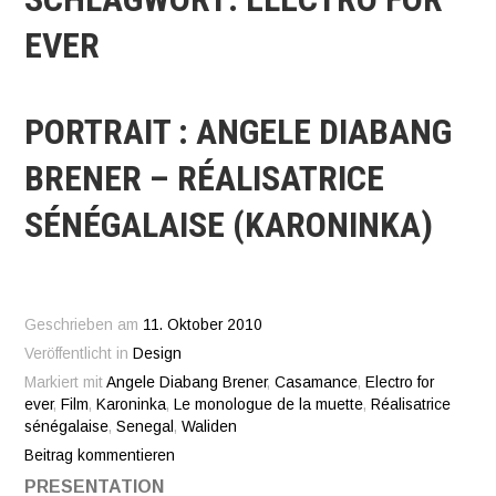
EVER
PORTRAIT : ANGELE DIABANG
BRENER – RÉALISATRICE
SÉNÉGALAISE (KARONINKA)
Geschrieben am
11. Oktober 2010
Veröffentlicht in
Design
Markiert mit
Angele Diabang Brener
,
Casamance
,
Electro for
ever
,
Film
,
Karoninka
,
Le monologue de la muette
,
Réalisatrice
sénégalaise
,
Senegal
,
Waliden
Beitrag kommentieren
PRESENTATION