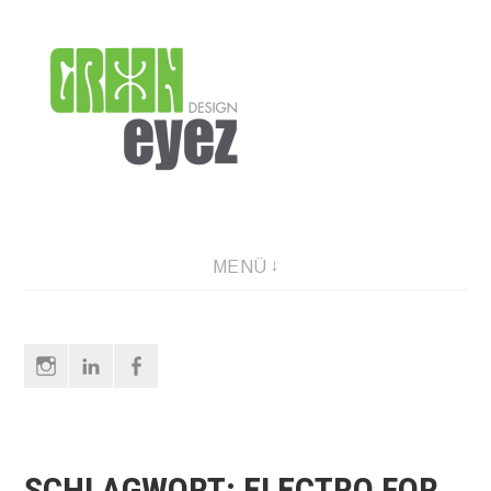
Direkt
zum
Inhalt
graphic design & photography
MENÜ
Instagram
LinkedIn
Facebook
SCHLAGWORT:
ELECTRO FOR