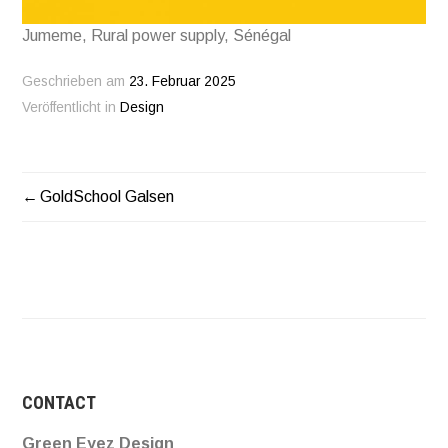
Jumeme, Rural power supply, Sénégal
Geschrieben am
23. Februar 2025
Veröffentlicht in
Design
GoldSchool Galsen
BEITRAGSNAVIGATION
CONTACT
Green Eyez Design