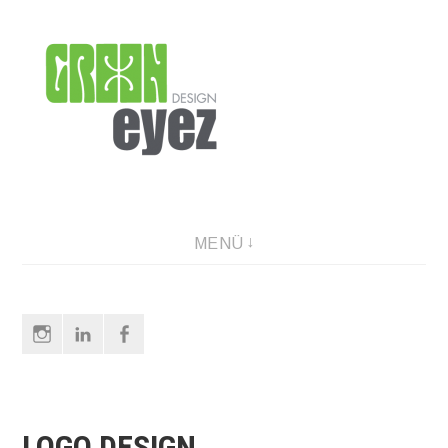
Direkt
zum
Inhalt
graphic design & photography
MENÜ
Instagram
LinkedIn
Facebook
LOGO DESIGN